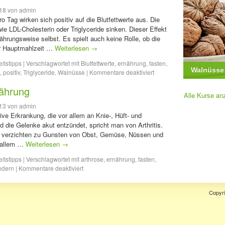
018
von
admin
o Tag wirken sich positiv auf die Blutfettwerte aus. Die
ie LDL-Cholesterin oder Triglyceride sinken. Dieser Effekt
ährungsweise selbst. Es spielt auch keine Rolle, ob die
er Hauptmahlzeit …
Weiterlesen
→
itstipps
|
Verschlagwortet mit
Blutfettwerte
,
ernährung
,
fasten
,
Walnüsse 
,
positiv
,
Triglyceride
,
Walnüsse
|
Kommentare deaktiviert
nährung
Alle Kurse an
013
von
admin
ive Erkrankung, die vor allem an Knie-, Hüft- und
nd die Gelenke akut entzündet, spricht man von Arthritis.
h zu verzichten zu Gunsten von Obst, Gemüse, Nüssen und
r allem …
Weiterlesen
→
itstipps
|
Verschlagwortet mit
arthrose
,
ernährung
,
fasten
,
ndern
|
Kommentare deaktiviert
Copyr