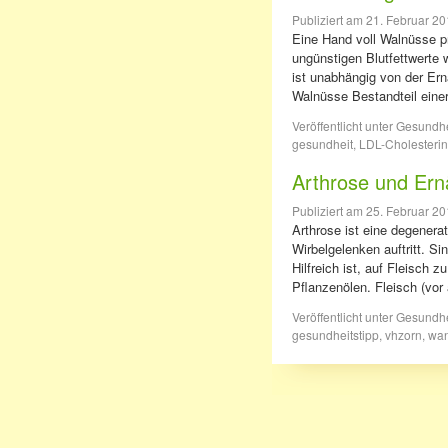
Publiziert am
21. Februar 2
Eine Hand voll Walnüsse pr
ungünstigen Blutfettwerte w
ist unabhängig von der Ern
Walnüsse Bestandteil ein
Veröffentlicht unter
Gesundhe
gesundheit
,
LDL-Cholesterin
Arthrose und Er
Publiziert am
25. Februar 2
Arthrose ist eine degenerat
Wirbelgelenken auftritt. Si
Hilfreich ist, auf Fleisc
Pflanzenölen. Fleisch (vo
Veröffentlicht unter
Gesundhe
gesundheitstipp
,
vhzorn
,
wa