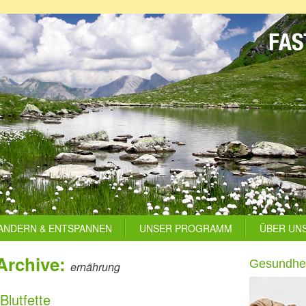
ANDERN & ENTSPANNEN
UNSER PROGRAMM
ÜBER UN
Archive:
Gesundhei
ernährung
Blutfette