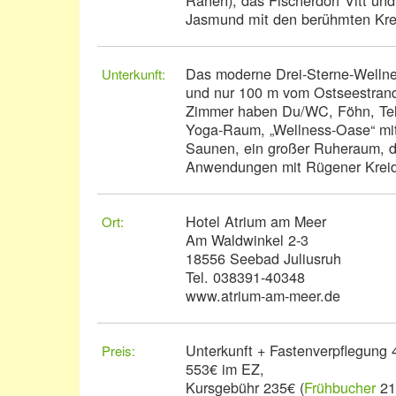
Ranen), das Fischerdorf Vitt und
Jasmund mit den berühmten Kre
Das moderne Drei-Sterne-Wellnes
Unterkunft:
und nur 100 m vom Ostseestrand
Zimmer haben Du/WC, Föhn, Tel
Yoga-Raum, „Wellness-Oase“ mit
Saunen, ein großer Ruheraum, 
Anwendungen mit Rügener Krei
Hotel Atrium am Meer
Ort:
Am Waldwinkel 2-3
18556 Seebad Juliusruh
Tel. 038391-40348
www.atrium-am-meer.de
Unterkunft + Fastenverpflegung 
Preis:
553€ im EZ,
Kursgebühr 235€ (
Frühbucher
21